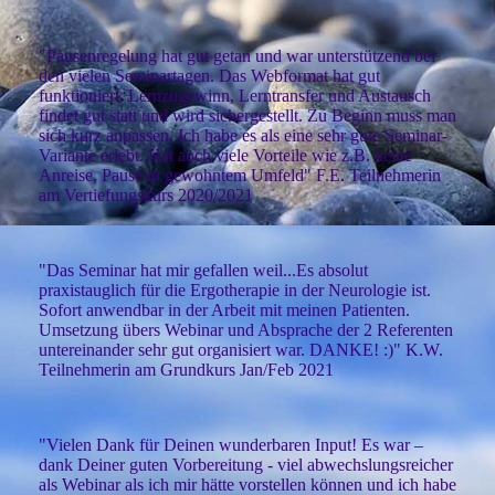
"Pausenregelung hat gut getan und war unterstützend bei
den vielen Seminartagen. Das Webformat hat gut
funktioniert. Lernzugewinn, Lerntransfer und Austausch
findet gut statt und wird sichergestellt. Zu Beginn muss man
sich kurz anpassen. Ich habe es als eine sehr gute Seminar-
Variante erlebt. Hat auch viele Vorteile wie z.B. keine
Anreise, Pause in gewohntem Umfeld" F.E. Teilnehmerin
am Vertiefungskurs 2020/2021
"Das Seminar hat mir gefallen weil...Es absolut
praxistauglich für die Ergotherapie in der Neurologie ist.
Sofort anwendbar in der Arbeit mit meinen Patienten.
Umsetzung übers Webinar und Absprache der 2 Referenten
untereinander sehr gut organisiert war. DANKE! :)" K.W.
Teilnehmerin am Grundkurs Jan/Feb 2021
"Vielen Dank für Deinen wunderbaren Input! Es war –
dank Deiner guten Vorbereitung - viel abwechslungsreicher
als Webinar als ich mir hätte vorstellen können und ich habe