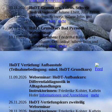
Infos und Anmeldung unter
mehr
03.11.2026
HoDT Grundkurs, Valens, Schweiz
-
Instruktorinnen
: Juliane Ebert, Julia Zeindl,
08.11.2026
Ort
: Valens, Schweiz, nähere Infos und
Anmeldung
hier
mehr
05.11.2026
HoDT Grundkurs Bad Pyrmont
-
Webseminar
10.11.2026
Instruktorinnen:
Friederike Kolster, Eva
Grabenbauer,
Ort:
online, nähere Infos und
Anmeldung
hier
mehr
HoDT Vertiefung/ Aufbaustufe
(Teilnahmebedingung: mind. HoDT-Grundkurs)
11.09.2026
Webseminar: HoDT-Aufbaukurs:
Differentialdiagnostik in
Alltagshandlungen
Instruktorinnen:
Friederike Kolster, Kathrin
Hofer
Informationen und Anmeldung
mehr
26.11.2026
HoDT-Vertiefungskurs zweiteilig
-
Webseminar
28.11.2026
Instruktorinnen:
Friederike Kolster, Kathrin