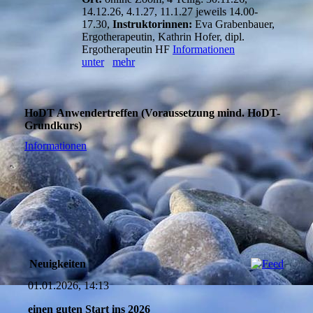
14.12.26, 4.1.27, 11.1.27 jeweils 14.00-
17.30,
Instruktorinnen:
Eva Grabenbauer,
Ergotherapeutin, Kathrin Hofer, dipl.
Ergotherapeutin HF
Informationen
unter
mehr
HoDT Anwendertreffen (Voraussetzung mind. HoDT-
Grundkurs)
Informationen
Neuigkeiten
01.01.2026, 14:13
einen guten Start ins 2026