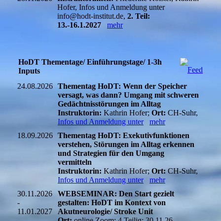
Hofer, Infos und Anmeldung unter
info@hodt-institut.de,
2. Teil:
13.-16.1.2027
mehr
HoDT Thementage/ Einführungstage/ 1-3h
Inputs
24.08.2026
Thementag HoDT: Wenn der Speicher
versagt, was dann? Umgang mit schweren
Gedächtnisstörungen im Alltag
Instruktorin:
Kathrin Hofer;
Ort:
CH-Suhr,
Infos und Anmeldung unter
mehr
18.09.2026
Thementag HoDT: Exekutivfunktionen
verstehen, Störungen im Alltag erkennen
und Strategien für den Umgang
vermitteln
Instruktorin:
Kathrin Hofer;
Ort:
CH-Suhr,
Infos und Anmeldung unter
mehr
30.11.2026
WEBSEMINAR: Den Start gezielt
-
gestalten: HoDT im Kontext von
11.01.2027
Akutneurologie/ Stroke Unit
Ort:
online Zoom; 4 Teilig: 30.11.26,