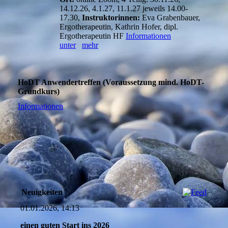
14.12.26, 4.1.27, 11.1.27 jeweils 14.00-
17.30,
Instruktorinnen:
Eva Grabenbauer,
Ergotherapeutin, Kathrin Hofer, dipl.
Ergotherapeutin HF
Informationen
unter
mehr
HoDT Anwendertreffen (Voraussetzung mind. HoDT-
Grundkurs)
Informationen
Neuigkeiten
01.01.2026, 14:13
einen guten Start ins 2026