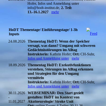
Hofer, Infos und Anmeldung unter
info@hodt-institut.de,
2. Teil:
13.-16.1.2027
mehr
HoDT Thementage/ Einführungstage/ 1-3h
Inputs
24.08.2026
Thementag HoDT: Wenn der Speicher
versagt, was dann? Umgang mit schweren
Gedächtnisstörungen im Alltag
Instruktorin:
Kathrin Hofer;
Ort:
CH-Suhr,
Infos und Anmeldung unter
mehr
18.09.2026
Thementag HoDT: Exekutivfunktionen
verstehen, Störungen im Alltag erkennen
und Strategien für den Umgang
vermitteln
Instruktorin:
Kathrin Hofer;
Ort:
CH-Suhr,
Infos und Anmeldung unter
mehr
30.11.2026
WEBSEMINAR: Den Start gezielt
-
gestalten: HoDT im Kontext von
11.01.2027
Akutneurologie/ Stroke Unit
Ort:
online Zoom; 4 Teilig: 30.11.26,