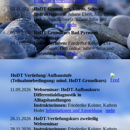
Infos und Anmeldung unter
mehr
03.11.2026
HoDT Grundkurs, Valens, Schweiz
-
Instruktorinnen
: Juliane Ebert, Julia Zeindl,
08.11.2026
Ort
: Valens, Schweiz, nähere Infos und
Anmeldung
hier
mehr
05.11.2026
HoDT Grundkurs Bad Pyrmont
-
Webseminar
10.11.2026
Instruktorinnen:
Friederike Kolster, Eva
Grabenbauer,
Ort:
online, nähere Infos und
Anmeldung
hier
mehr
HoDT Vertiefung/ Aufbaustufe
(Teilnahmebedingung: mind. HoDT-Grundkurs)
11.09.2026
Webseminar: HoDT-Aufbaukurs:
Differentialdiagnostik in
Alltagshandlungen
Instruktorinnen:
Friederike Kolster, Kathrin
Hofer
Informationen und Anmeldung
mehr
26.11.2026
HoDT-Vertiefungskurs zweiteilig
-
Webseminar
28.11.2026
Instruktorinnen:
Friederike Kolster, Kathrin