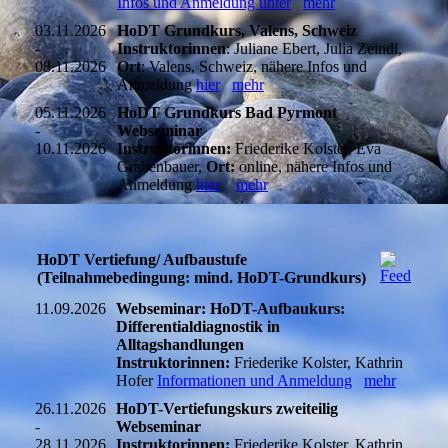
Infos und Anmeldung unter
mehr
03.11.2026
HoDT Grundkurs, Valens, Schweiz
-
Instruktorinnen
: Juliane Ebert, Julia Zeindl,
08.11.2026
Ort
: Valens, Schweiz, nähere Infos und
Anmeldung
hier
mehr
05.11.2026
HoDT Grundkurs Bad Pyrmont
-
Webseminar
10.11.2026
Instruktorinnen:
Friederike Kolster, Eva
Grabenbauer,
Ort:
online, nähere Infos und
Anmeldung
hier
mehr
HoDT Vertiefung/ Aufbaustufe
(Teilnahmebedingung: mind. HoDT-Grundkurs)
11.09.2026
Webseminar: HoDT-Aufbaukurs:
Differentialdiagnostik in
Alltagshandlungen
Instruktorinnen:
Friederike Kolster, Kathrin
Hofer
Informationen und Anmeldung
mehr
26.11.2026
HoDT-Vertiefungskurs zweiteilig
-
Webseminar
28.11.2026
Instruktorinnen:
Friederike Kolster, Kathrin