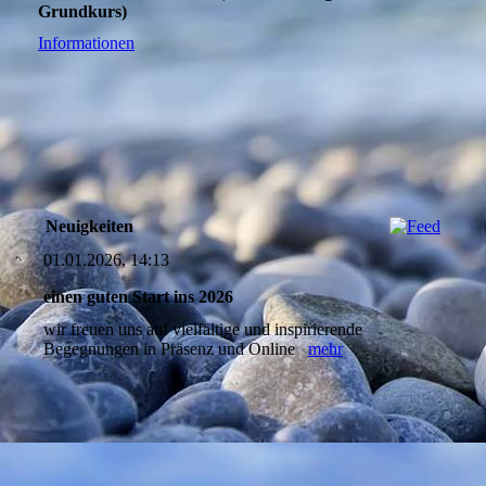
Grundkurs)
Informationen
Neuigkeiten
01.01.2026, 14:13
einen guten Start ins 2026
wir freuen uns auf vielfältige und inspirierende
Begegnungen in Präsenz und Online
mehr