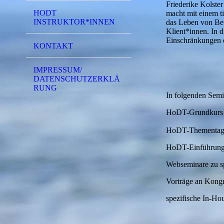
Friederike Kolste
HODT
macht mit einem t
INSTRUKTOR*INNEN
das Leben von Bet
Klient*innen. In 
Einschränkungen e
KONTAKT
IMPRESSUM/
DATENSCHUTZERKLÄ
RUNG
In folgenden Semi
HoDT-Grundkur
HoDT-Thementag z.
HoDT-Einführungst
Webseminare zu s
Vorträge an Kong
spezifische In-Hou