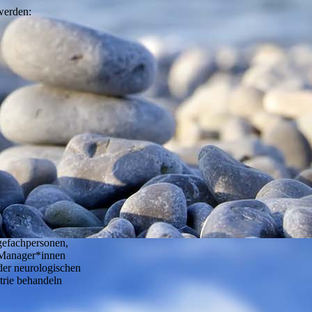
werden:
gefachpersonen,
-Manager*innen
 der neurologischen
trie behandeln