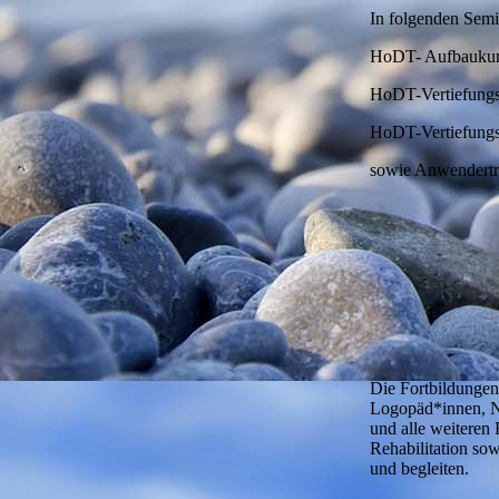
In folgenden Semi
HoDT- Aufbaukurs 
HoDT-Vertiefungs
HoDT-Vertiefungs
sowie Anwendertr
Die Fortbildungen
Logopäd*innen, N
und alle weiteren 
Rehabilitation so
und begleiten.