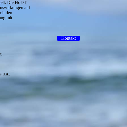
kelt. Die HoDT
Auswirkungen auf
mit den
ung mit
Kontakt
t:
 u.a.,