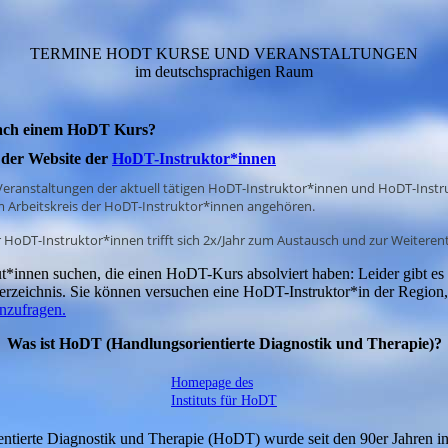
TERMINE HODT KURSE UND VERANSTALTUNGEN
im deutschsprachigen Raum
nach einem HoDT Kurs?
der Website der
HoDT-Instruktor*innen
e Veranstaltungen der aktuell tätigen HoDT-Instruktor*innen und HoDT-Instr
m Arbeitskreis der HoDT-Instruktor*innen angehören.
r HoDT-Instruktor*innen trifft sich 2x/Jahr zum Austausch und zur Weiteren
t*innen suchen, die einen HoDT-Kurs absolviert haben: Leider gibt es 
rzeichnis. Sie können versuchen eine HoDT-Instruktor*in der Region, o
anzufragen.
Was ist HoDT (Handlungsorientierte Diagnostik und Therapie)?
Homepage des
Instituts für HoDT
ntierte Diagnostik und Therapie (HoDT) wurde seit den 90er Jahren i