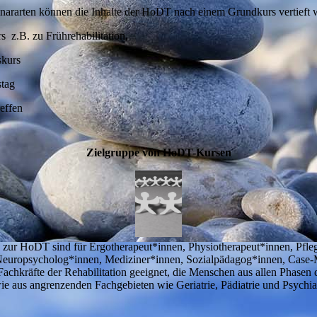
nararten können die Inhalte der HoDT nach einem Grundkurs vertieft 
z.B. zu Frührehabilitation,
kurs
tag
effen
Zielgruppe von HoDT-Kursen
 zur HoDT sind für Ergotherapeut*innen, Physiotherapeut*innen, Pfle
europsycholog*innen, Mediziner*innen, Sozialpädagog*innen, Case
Fachkräfte der Rehabilitation geeignet, die Menschen aus allen Phasen
wie aus angrenzenden Fachgebieten wie Geriatrie, Pädiatrie und Psychia