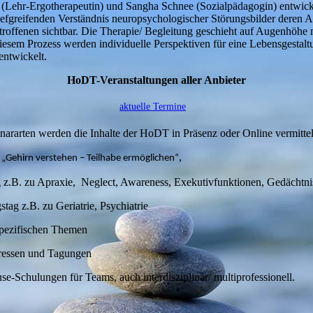
r (Lehr-Ergotherapeutin) und Sangha Schnee (Sozialpädagogin) entwic
iefgreifenden Verständnis neuropsychologischer Störungsbilder deren 
roffenen sichtbar. Die Therapie/ Begleitung geschieht auf Augenhöhe 
diesem Prozess werden individuelle Perspektiven für eine Lebensgestalt
ntwickelt.
HoDT-Veranstaltungen aller Anbieter
aktuelle Termine
nararten werden die Inhalte der HoDT in Präsenz oder Online vermittel
s
,
„Gehirn verstehen – Teilhabe ermöglichen“
B. zu Apraxie, Neglect, Awareness, Exekutivfunktionen, Gedächtnis
ag z.B. zu Geriatrie, Psychiatrie
pezifischen Themen
ressen und Tagungen
se-Schulungen für Teams, auch interdisziplinär/ multiprofessionell.